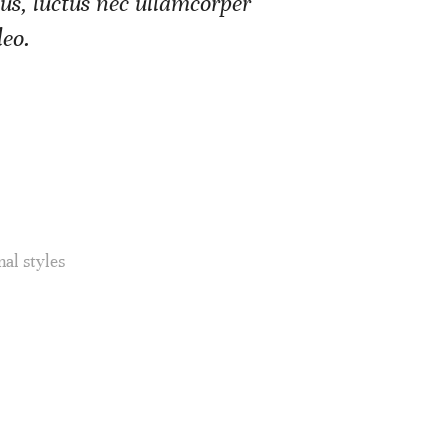
llus, luctus nec ullamcorper
leo.
nal styles