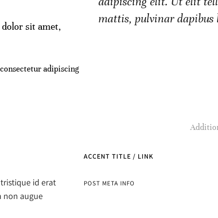
adipiscing elit. Ut elit te
mattis, pulvinar dapibus 
dolor sit amet,
 consectetur adipiscing
Additio
ACCENT TITLE / LINK
ristique id erat
POST META INFO
m non augue